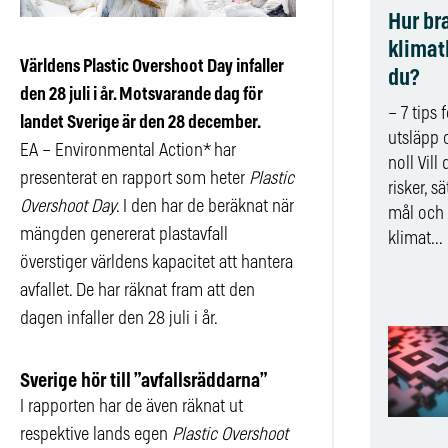
Hur br
klimat
Världens Plastic Overshoot Day infaller
du?
den 28 juli i år. Motsvarande dag för
– 7 tips 
landet Sverige är den 28 december.
utsläpp 
EA – Environmental Action* har
noll Vill
presenterat en rapport som heter
Plastic
risker, s
Overshoot Day
. I den har de beräknat när
mål och b
mängden genererat plastavfall
klimat...
överstiger världens kapacitet att hantera
avfallet. De har räknat fram att den
dagen infaller den 28 juli i år.
Sverige hör till ”avfallsräddarna”
I rapporten har de även räknat ut
respektive lands egen
Plastic Overshoot