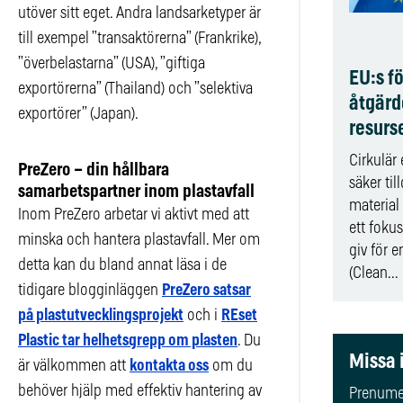
utöver sitt eget. Andra landsarketyper är
till exempel ”transaktörerna” (Frankrike),
”överbelastarna” (USA), ”giftiga
EU:s f
exportörerna” (Thailand) och ”selektiva
åtgärd
exportörer” (Japan).
resurse
Cirkulär
PreZero – din hållbara
säker till
samarbetspartner inom plastavfall
material
Inom PreZero arbetar vi aktivt med att
ett foku
minska och hantera plastavfall. Mer om
giv för e
detta kan du bland annat läsa i de
(Clean...
tidigare blogginläggen
PreZero satsar
på plastutvecklingsprojekt
och i
REset
Plastic tar helhetsgrepp om plasten
. Du
Missa 
är välkommen att
kontakta oss
om du
behöver hjälp med effektiv hantering av
Prenumer