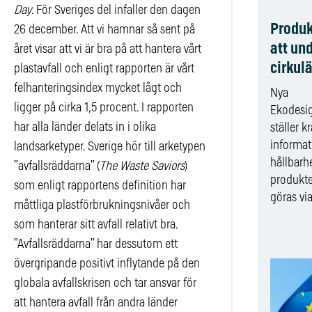
Day
. För Sveriges del infaller den dagen
Produk
26 december. Att vi hamnar så sent på
att un
året visar att vi är bra på att hantera vårt
cirkul
plastavfall och enligt rapporten är vårt
felhanteringsindex mycket lågt och
Nya
ligger på cirka 1,5 procent. I rapporten
Ekodesi
har alla länder delats in i olika
ställer k
informa
landsarketyper. Sverige hör till arketypen
hållbarh
”avfallsräddarna” (
The Waste Saviors
)
produkte
som enligt rapportens definition har
göras via 
måttliga plastförbrukningsnivåer och
som hanterar sitt avfall relativt bra.
”Avfallsräddarna” har dessutom ett
övergripande positivt inflytande på den
globala avfallskrisen och tar ansvar för
att hantera avfall från andra länder