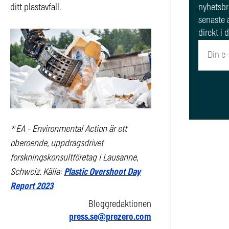
ditt plastavfall.
nyhetsbre
senaste a
direkt i 
Re
* EA - Environmental Action är ett
oberoende, uppdragsdrivet
forskningskonsultföretag i Lausanne,
Schweiz.
Källa:
Plastic Overshoot Day
Report 2023
Bloggredaktionen
press.se@prezero.com