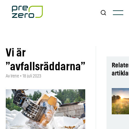
Vi är
”avfallsräddarna”
Relate
artikla
Av Irene
•
18 juli 2023