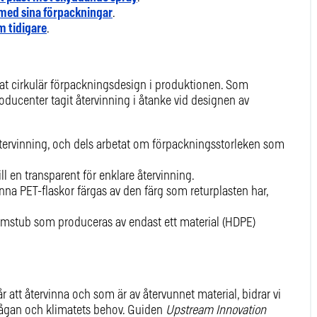
 med sina förpackningar
.
m tidigare
.
at cirkulär förpackningsdesign i produktionen. Som
roducenter tagit återvinning i åtanke vid designen av
 återvinning, och dels arbetat om förpackningsstorleken som
.
ill en transparent för enklare återvinning.
unna PET-flaskor färgas av den färg som returplasten har,
rämstub som produceras av endast ett material (HDPE)
 att återvinna och som är av återvunnet material, bidrar vi
rågan och klimatets behov. Guiden
Upstream Innovation