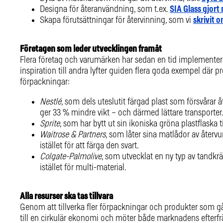
Designa för återanvändning, som t.ex.
SIA Glass gjort
Skapa förutsättningar för återvinning, som vi
skrivit o
Företagen som leder utvecklingen framåt
Flera företag och varumärken har sedan en tid implementer
inspiration till andra lyfter guiden flera goda exempel där p
förpackningar:
Nestlé
, som dels uteslutit färgad plast som försvårar
ger 33 % mindre vikt – och därmed lättare transporter
Sprite
, som har bytt ut sin ikoniska gröna plastflaska t
Waitrose & Partners
, som låter sina matlådor av återv
istället för att färga den svart.
Colgate-Palmolive
, som utvecklat en ny typ av tandk
istället för multi-material.
Alla resurser ska tas tillvara
Genom att tillverka fler förpackningar och produkter som går
till en cirkulär ekonomi och möter både marknadens efterf