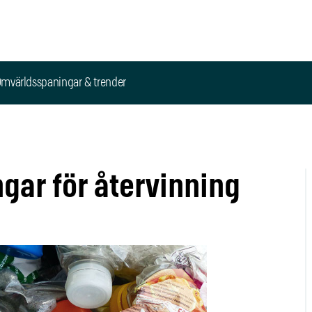
mvärldsspaningar & trender
ngar för återvinning