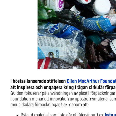
I höstas lanserade stiftelsen
Ellen MacArthur Founda
att inspirera och engagera kring frågan cirkulär för
Guiden fokuserar på användningen av plast i förpackningar 
Foundation menar att innovation av uppströmsmaterial som
mer cirkulära förpackningar, t.ex. genom att:
Byta ut material som inte går att återvinna, t.ex.
byta 