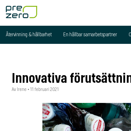
Återvinning & hållbarhet
En hållbar samarbetspartner
O
Innovativa förutsättni
Av Irene
•
11 februari 2021