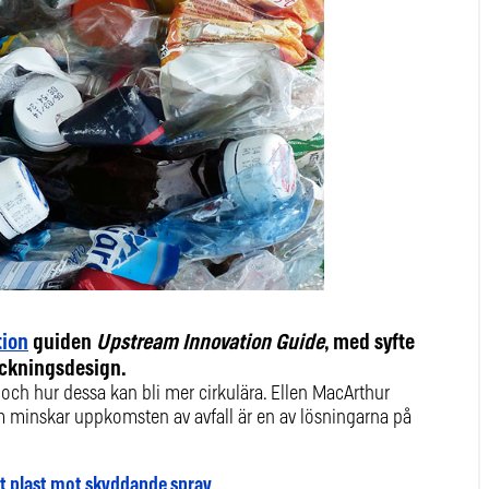
tion
guiden
Upstream Innovation Guide
, med syfte
packningsdesign.
och hur dessa kan bli mer cirkulära. Ellen MacArthur
 minskar uppkomsten av avfall är en av lösningarna på
ut plast mot skyddande spray
.