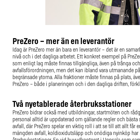
PreZero – mer än en leverantör
Idag är PreZero mer än bara en leverantör – det är en samar
nivå och i det dagliga arbetet. Ett konkret exempel på PreZe
som enligt lag måste finnas tillgängliga, även på trånga och
avfallsförordningen, men det kan ibland vara utmanande p
begränsade ytorna. Alla fraktioner måste finnas på plats, äve
PreZero – både i planeringen och i den dagliga driften, förkl
Två nyetablerade återbruksstationer
PreZero bidrar också med utbildningar, startmöten och rådgi
personal alltid är uppdaterad om gällande regler och bästa sä
avfall, där PreZero spelar en viktig roll i att se till att allt f
mängden avfall, koldioxidutsläpp och onödiga nyinköp har 