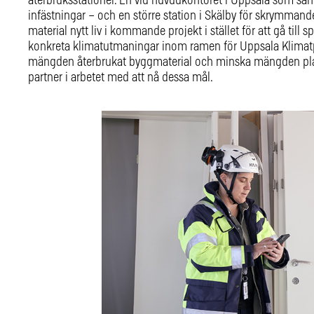
återbruksstationer. En vid huvudkontoret i Uppsala som sam
infästningar – och en större station i Skälby för skrymman
material nytt liv i kommande projekt i stället för att gå till 
konkreta klimatutmaningar inom ramen för Uppsala Klimatp
mängden återbrukat byggmaterial och minska mängden plast 
partner i arbetet med att nå dessa mål.