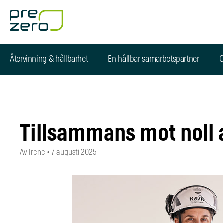
Återvinning & hållbarhet
En hållbar samarbetspartner
O
Tillsammans mot noll a
Av Irene
•
7 augusti 2025