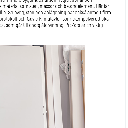
lar mindre byggmaterial som reglar, dörrar och
de material som sten, massor och betongelement. Här får
spillo. Sh bygg, sten och anläggning har också antagit flera
rotokoll och Gävle Klimatavtal, som exempelvis att öka
som går till energiåtervinning. PreZero är en viktig