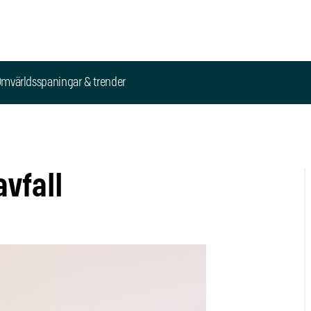
mvärldsspaningar & trender
vfall