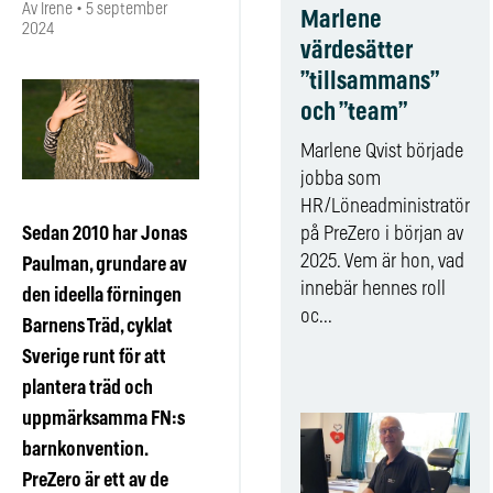
Av Irene
•
5 september
Marlene
2024
värdesätter
”tillsammans”
och ”team”
Marlene Qvist började
jobba som
HR/Löneadministratör
Sedan 2010 har Jonas
på PreZero i början av
2025. Vem är hon, vad
Paulman, grundare av
innebär hennes roll
den ideella förningen
oc...
Barnens Träd, cyklat
Sverige runt för att
plantera träd och
uppmärksamma FN:s
barnkonvention.
PreZero är ett av de