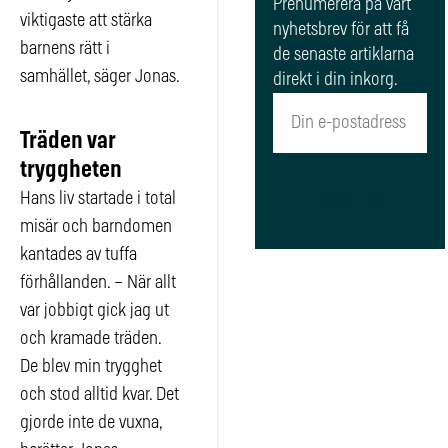
Prenumerera på vårt
viktigaste att stärka
nyhetsbrev för att få
barnens rätt i
de senaste artiklarna
samhället, säger Jonas.
direkt i din inkorg.
Träden var
tryggheten
Hans liv startade i total
Registrera
misär och barndomen
kantades av tuffa
förhållanden. – När allt
var jobbigt gick jag ut
och kramade träden.
De blev min trygghet
och stod alltid kvar. Det
gjorde inte de vuxna,