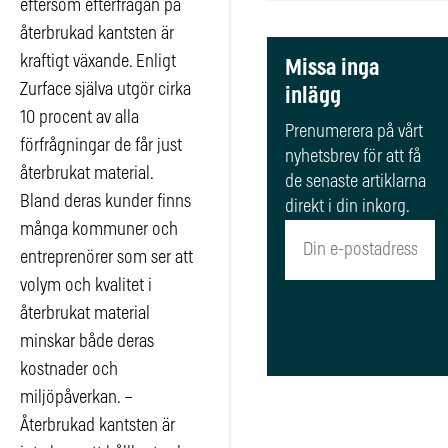
eftersom efterfrågan på
återbrukad kantsten är
kraftigt växande. Enligt
Missa inga
Zurface själva utgör cirka
inlägg
10 procent av alla
Prenumerera på vårt
förfrågningar de får just
nyhetsbrev för att få
återbrukat material.
de senaste artiklarna
Bland deras kunder finns
direkt i din inkorg.
många kommuner och
entreprenörer som ser att
volym och kvalitet i
återbrukat material
Registrera
minskar både deras
kostnader och
miljöpåverkan. –
Återbrukad kantsten är