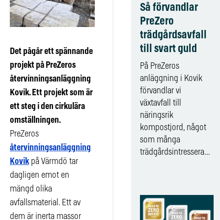
Så förvandlar
PreZero
trädgårdsavfall
till svart guld
Det pågår ett spännande
projekt på PreZeros
På PreZeros
anläggning i Kovik
återvinningsanläggning
förvandlar vi
Kovik. Ett projekt som är
växtavfall till
ett steg i den cirkulära
näringsrik
omställningen.
kompostjord, något
PreZeros
som många
återvinningsanläggning
trädgårdsintressera...
Kovik
på Värmdö tar
dagligen emot en
mängd olika
avfallsmaterial. Ett av
dem är inerta massor