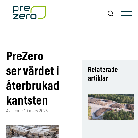
PreZero
ser värdet i
Relaterade
artiklar
återbrukad
kantsten
Av Irene
•
19 mars 2025