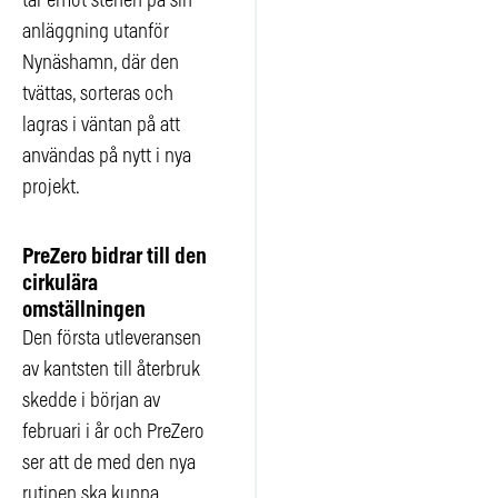
tar emot stenen på sin
anläggning utanför
Nynäshamn, där den
tvättas, sorteras och
lagras i väntan på att
användas på nytt i nya
projekt.
PreZero bidrar till den
cirkulära
omställningen
Den första utleveransen
av kantsten till återbruk
skedde i början av
februari i år och PreZero
ser att de med den nya
rutinen ska kunna