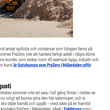
land annat spillolja och containrar som tidigare fanns på
mmer PreZero inte att hantera farligt avfall i några större
s kunder, som verkar inom till exempel bygg, industri och
tor kund
är Outokumpu som PreZero i Mälardalen utför
gusti
amheten kommer inte att vara i full gång förrän i mitten av
 nu roligt att kunna göra den här satsningen, och vi
ta kliv både framåt och uppåt – med sikte på en framtid
kontakta PreZero i Mälardalen, såväl i
Eskilstuna
som i