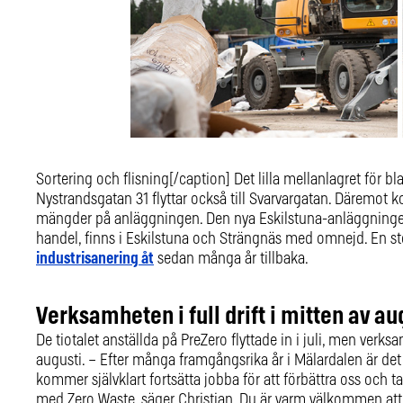
Sortering och flisning[/caption] Det lilla mellanlagret för b
Nystrandsgatan 31 flyttar också till Svarvargatan. Däremot ko
mängder på anläggningen. Den nya Eskilstuna-anläggningen
handel, finns i Eskilstuna och Strängnäs med omnejd. En s
industrisanering åt
sedan många år tillbaka.
Verksamheten i full drift i mitten av au
De tiotalet anställda på PreZero flyttade in i juli, men verks
augusti. – Efter många framgångsrika år i Mälardalen är det
kommer självklart fortsätta jobba för att förbättra oss och 
med Zero Waste, säger Christian. Du är varm välkommen att 