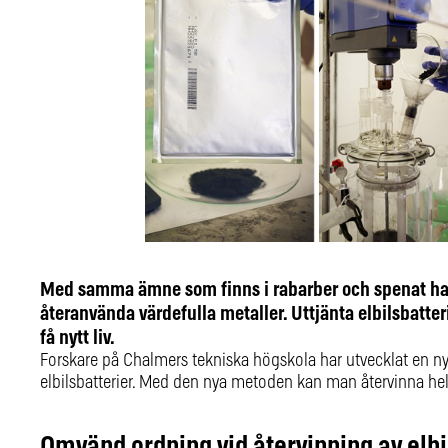
Med samma ämne som finns i rabarber och spenat har 
återanvända värdefulla metaller. Uttjänta elbilsbatteri
få nytt liv.
Forskare på Chalmers tekniska högskola har utvecklat en ny
elbilsbatterier. Med den nya metoden kan man återvinna he
Omvänd ordning vid återvinning av elbi