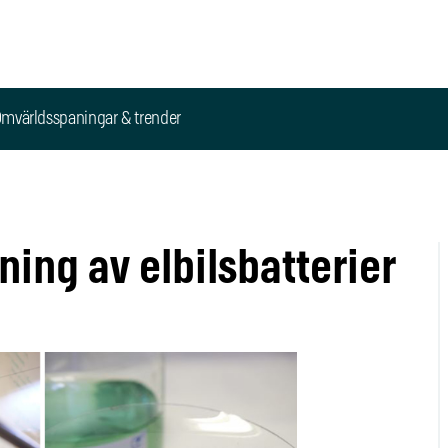
mvärldsspaningar & trender
ning av elbilsbatterier