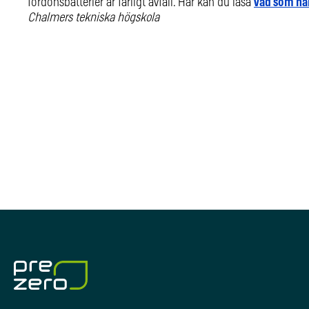
fordonsbatterier är farligt avfall. Här kan du läsa
vad som hän
Chalmers tekniska högskola