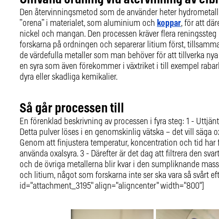
Den återvinningsmetod som de använder heter hydrometallurgi
”orena” i materialet, som aluminium och
koppar
, för att dä
nickel och mangan. Den processen kräver flera reningssteg o
forskarna på ordningen och separerar litium först, tillsam
de värdefulla metaller som man behöver för att tillverka nya 
en syra som även förekommer i växtriket i till exempel rabar
dyra eller skadliga kemikalier.
Så går processen till
En förenklad beskrivning av processen i fyra steg: 1 - Uttjänta 
Detta pulver löses i en genomskinlig vätska – det vill säga ox
Genom att finjustera temperatur, koncentration och tid har fo
använda oxalsyra. 3 - Därefter är det dag att filtrera den s
och de övriga metallerna blir kvar i den sumpliknande mass
och litium, något som forskarna inte ser ska vara så svårt e
id="attachment_3195" align="aligncenter" width="800"]