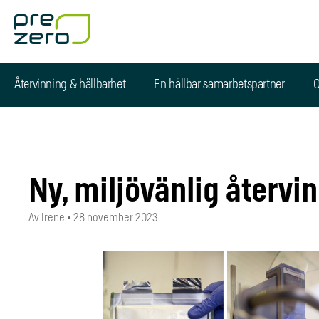
Återvinning & hållbarhet
En hållbar samarbetspartner
O
Ny, miljövänlig återvin
Av Irene
•
28 november 2023