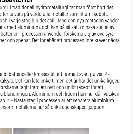
. I traditionell hydrometallurgi tar man först bort det
refter ta vara på värdefulla metaller som litium, kobolt,
ch i varje steg blir det spill. Med den nya metoden vänder
mans med aluminium, och kan på så sätt minska spillet av
batterier. I processen använder forskarna sig av oxalsyra –
ber och spenat. Det innebär att processen inte kräver några
bilbattericeller krossas till ett finmalt svart pulver. 2 -
alsyra. Det kan låta enkelt, men det är här det unika ligger.
rskarna tagit fram ett nytt och unikt recept för att
varta blandningen. Aluminium och litium hamnar då i vätskan
an. 4 - Nästa steg i processen är att separera aluminium
ftersom metallerna har så olika egenskaper. [caption