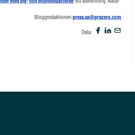
der med bly- och litiumbilbatterier
vid återvinning.
Källa:
Bloggredaktionen
press.se@prezero.com
Dela: