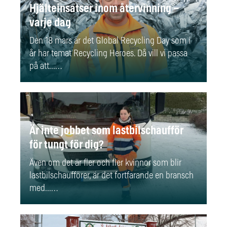
Hjälteinsatser inom återvinning –
varje dag
Den 18 mars är det Global Recycling Day som i
år har temat Recycling Heroes. Då vill vi passa
på att...…
Är inte jobbet som lastbilschaufför
för tungt för dig?
Även om det är fler och fler kvinnor som blir
lastbilschaufförer, är det fortfarande en bransch
med...…