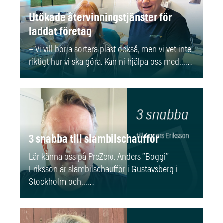
Utökade återvinningstjänster för
laddat företag
– Vi vill börja sortera plast också, men vi vet inte
riktigt hur vi ska göra. Kan ni hjälpa oss med...…
3 snabba till slambilschaufför
Lär känna oss på PreZero. Anders ”Boggi”
Eriksson är slambilschaufför i Gustavsberg i
Stockholm och...…