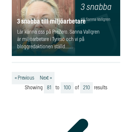
3 snabba till miljöarbetare
Lär känna oss på PreZero. Sanna Vallgren
är miljöarbetare i Tyresö och vi på
bloggredaktionen ställd...…
« Previous
Next »
Showing
81
to
100
of
210
results