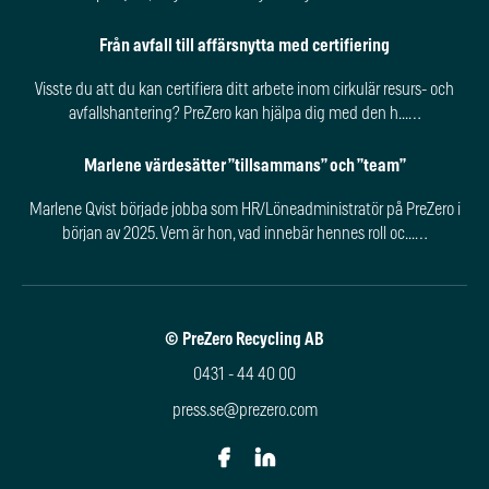
Från avfall till affärsnytta med certifiering
Visste du att du kan certifiera ditt arbete inom cirkulär resurs- och
avfallshantering? PreZero kan hjälpa dig med den h...…
Marlene värdesätter ”tillsammans” och ”team”
Marlene Qvist började jobba som HR/Löneadministratör på PreZero i
början av 2025. Vem är hon, vad innebär hennes roll oc...…
© PreZero Recycling AB
0431 - 44 40 00
press.se@prezero.com