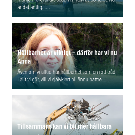
är det äntlig...…
Hållbarhet är viktigt – därför har vi nu
Anna
Även om vi alltid har hållbarhet som en röd tråd
i allt vi gör, vill vi självklart bli ännu bättre....…
Tillsammans kan vi bli mer hållbara