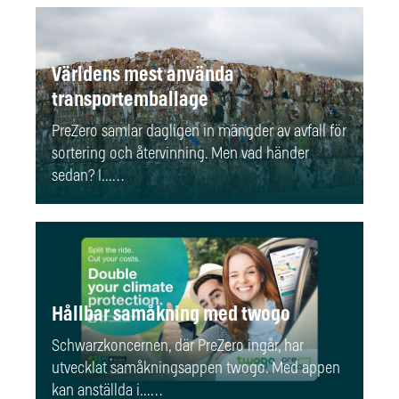
Världens mest använda
transportemballage
PreZero samlar dagligen in mängder av avfall för
sortering och återvinning. Men vad händer
sedan? I...…
Hållbar samåkning med twogo
Schwarzkoncernen, där PreZero ingår, har
utvecklat samåkningsappen twogo. Med appen
kan anställda i...…