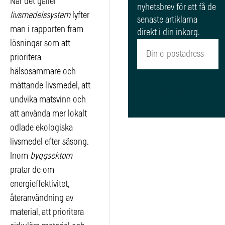
När det gäller
nyhetsbrev för att få de
livsmedelssystem
lyfter
senaste artiklarna
man i rapporten fram
direkt i din inkorg.
lösningar som att
prioritera
hälsosammare och
mättande livsmedel, att
Registrera
undvika matsvinn och
att använda mer lokalt
odlade ekologiska
livsmedel efter säsong.
Inom
byggsektorn
pratar de om
energieffektivitet,
återanvändning av
material, att prioritera