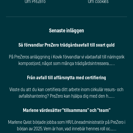
Om PreZero
Om cookies
Senaste inläggen
Så förvandlar PreZero trädgårdsavfall till svart guld
På PreZeros anläggning i Kovik förvandlar vi växtavfall till näringsrik
kompostjord, något som många trädgårdsintressera...…
Från avfall till affärsnytta med certifiering
Visste du att du kan certifiera ditt arbete inom cirkulär resurs- och
avfallshantering? PreZero kan hjälpa dig med den h...…
Marlene värdesätter ”tillsammans” och ”team”
Marlene Qvist började jobba som HR/Löneadministratör på PreZero i
början av 2025. Vem är hon, vad innebär hennes roll oc...…