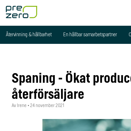
Återvinning & hållbarhet
En hållbar samarbetspartner
O
Spaning - Ökat produc
återförsäljare
Av Irene
•
24 november 2021