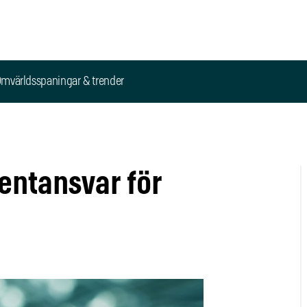
mvärldsspaningar & trender
entansvar för