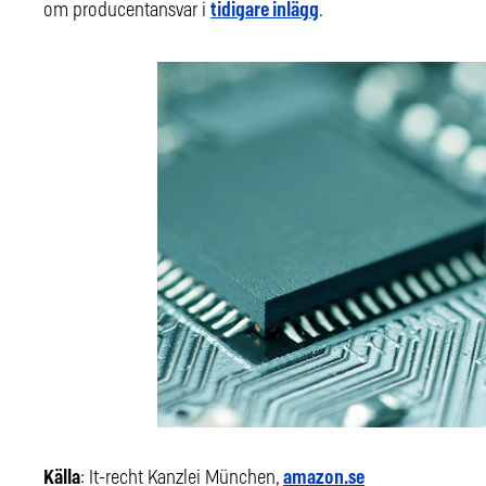
om producentansvar i
tidigare inlägg
.
Källa
: It-recht Kanzlei München,
amazon.se