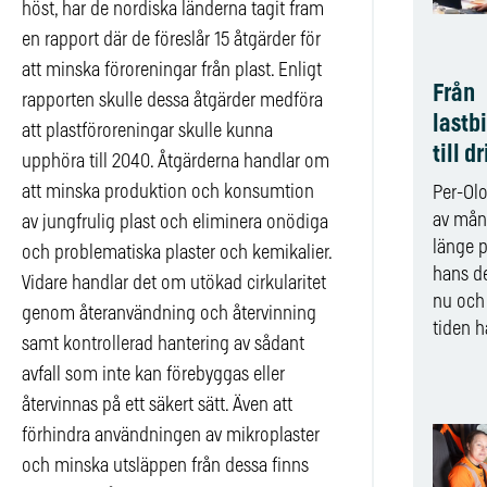
höst, har de nordiska länderna tagit fram
en rapport där de föreslår 15 åtgärder för
att minska föroreningar från plast. Enligt
Från
rapporten skulle dessa åtgärder medföra
lastb
att plastföroreningar skulle kunna
till d
upphöra till 2040. Åtgärderna handlar om
att minska produktion och konsumtion
Per-Olo
av mån
av jungfrulig plast och eliminera onödiga
länge p
och problematiska plaster och kemikalier.
hans de
Vidare handlar det om utökad cirkularitet
nu och
genom återanvändning och återvinning
tiden ha
samt kontrollerad hantering av sådant
avfall som inte kan förebyggas eller
återvinnas på ett säkert sätt. Även att
förhindra användningen av mikroplaster
och minska utsläppen från dessa finns