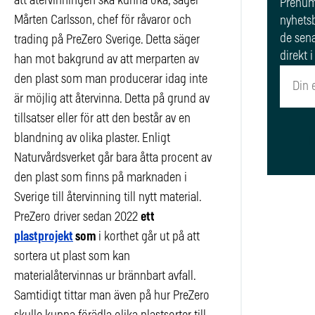
att återvinningen ska kunna öka, säger
Prenum
Mårten Carlsson, chef för råvaror och
nyhetsb
de sena
trading på PreZero Sverige. Detta säger
direkt i
han mot bakgrund av att merparten av
den plast som man producerar idag inte
är möjlig att återvinna. Detta på grund av
tillsatser eller för att den består av en
blandning av olika plaster. Enligt
R
Naturvårdsverket går bara åtta procent av
den plast som finns på marknaden i
Sverige till återvinning till nytt material.
PreZero driver sedan 2022
ett
plastprojekt
som
i korthet går ut på att
sortera ut plast som kan
materialåtervinnas ur brännbart avfall.
Samtidigt tittar man även på hur PreZero