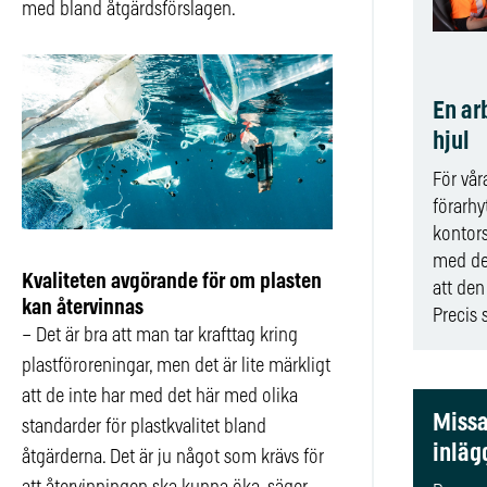
med bland åtgärdsförslagen.
En ar
hjul
För vår
förarh
kontors
med de
Kvaliteten avgörande för om plasten
att den 
kan återvinnas
Precis 
– Det är bra att man tar krafttag kring
plastföroreningar, men det är lite märkligt
att de inte har med det här med olika
Missa
standarder för plastkvalitet bland
inläg
åtgärderna. Det är ju något som krävs för