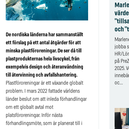
Marl
värde
”till
och ”
De nordiska länderna har sammanställt
Marlene
ett förslag på ett antal åtgärder för att
jobba 
minska plastföroreningar. De ser då till
HR/Lön
plastprodukternas hela livscykel, från
på PreZ
exempelvis design och återanvändning
2025. V
till återvinning och avfallshantering.
innebär
oc...
Plastföroreningar är ett växande globalt
problem. I mars 2022 fattade världens
länder beslut om att inleda förhandlingar
om ett globalt avtal mot
platsföroreningar. Inför nästa
förhandlingsmöte, som är planerat till i