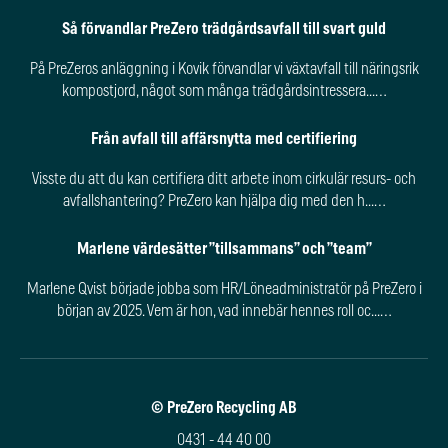
Så förvandlar PreZero trädgårdsavfall till svart guld
På PreZeros anläggning i Kovik förvandlar vi växtavfall till näringsrik
kompostjord, något som många trädgårdsintressera...…
Från avfall till affärsnytta med certifiering
Visste du att du kan certifiera ditt arbete inom cirkulär resurs- och
avfallshantering? PreZero kan hjälpa dig med den h...…
Marlene värdesätter ”tillsammans” och ”team”
Marlene Qvist började jobba som HR/Löneadministratör på PreZero i
början av 2025. Vem är hon, vad innebär hennes roll oc...…
© PreZero Recycling AB
0431 - 44 40 00