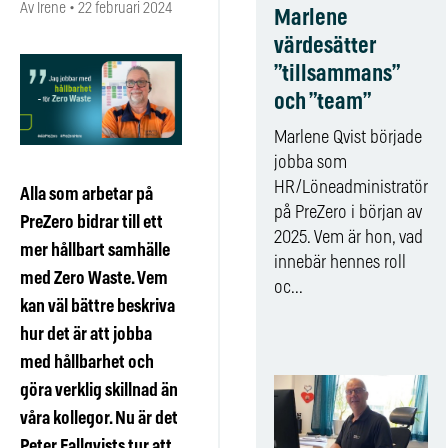
Av Irene
•
22 februari 2024
Marlene
värdesätter
”tillsammans”
och ”team”
Marlene Qvist började
jobba som
HR/Löneadministratör
Alla som arbetar på
på PreZero i början av
PreZero bidrar till ett
2025. Vem är hon, vad
mer hållbart samhälle
innebär hennes roll
med Zero Waste. Vem
oc...
kan väl bättre beskriva
hur det är att jobba
med hållbarhet och
göra verklig skillnad än
våra kollegor. Nu är det
Peter Fallqvists tur att