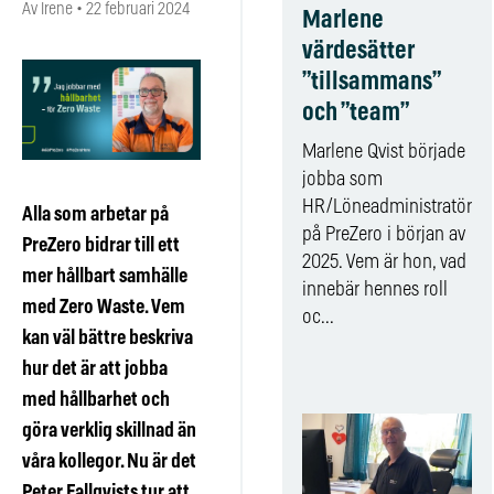
Av Irene
•
22 februari 2024
Marlene
värdesätter
”tillsammans”
och ”team”
Marlene Qvist började
jobba som
HR/Löneadministratör
Alla som arbetar på
på PreZero i början av
PreZero bidrar till ett
2025. Vem är hon, vad
mer hållbart samhälle
innebär hennes roll
med Zero Waste. Vem
oc...
kan väl bättre beskriva
hur det är att jobba
med hållbarhet och
göra verklig skillnad än
våra kollegor. Nu är det
Peter Fallqvists tur att