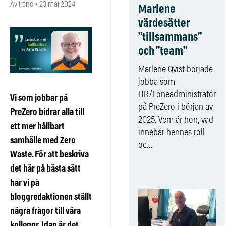
Av Irene
•
23 maj 2024
Marlene
värdesätter
”tillsammans”
och ”team”
Marlene Qvist började
jobba som
HR/Löneadministratör
Vi som jobbar på
på PreZero i början av
PreZero bidrar alla till
2025. Vem är hon, vad
ett mer hållbart
innebär hennes roll
samhälle med Zero
oc...
Waste. För att beskriva
det här på bästa sätt
har vi på
bloggredaktionen ställt
några frågor till våra
kollegor. Idag är det