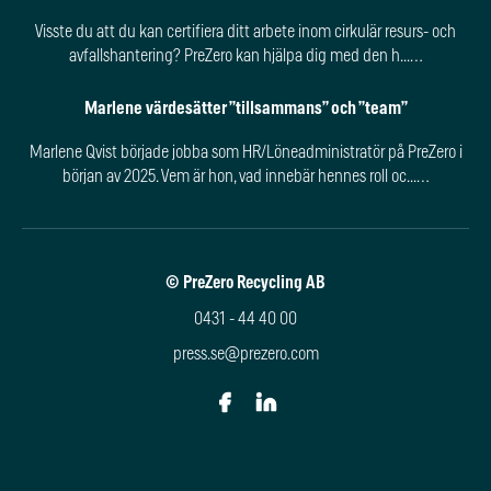
Visste du att du kan certifiera ditt arbete inom cirkulär resurs- och
avfallshantering? PreZero kan hjälpa dig med den h...…
Marlene värdesätter ”tillsammans” och ”team”
Marlene Qvist började jobba som HR/Löneadministratör på PreZero i
början av 2025. Vem är hon, vad innebär hennes roll oc...…
© PreZero Recycling AB
0431 - 44 40 00
press.se@prezero.com