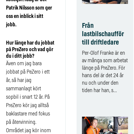
Patrik Nilsson som ger
oss en inblick i sitt
jobb.
Från
lastbilschaufför
till driftledare
Hur länge har du jobbat
på PreZero och vad gör
Per-Olof Franke är en
du i ditt jobb?
av många som arbetat
Även om jag bara
länge på PreZero. För
jobbat på PeZero i ett
hans del är det 24 år
år, så har jag
nu och under den
sammanlagt kört
tiden har han, s...
sopbil i snart 12 år. På
PreZero kör jag alltså
baklastare med fokus
på återvinning.
Området jag kör inom