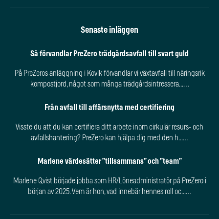
Senaste inläggen
Så förvandlar PreZero trädgårdsavfall till svart guld
På PreZeros anläggning i Kovik förvandlar vi växtavfall till näringsrik
kompostjord, något som många trädgårdsintressera...…
Från avfall till affärsnytta med certifiering
Visste du att du kan certifiera ditt arbete inom cirkulär resurs- och
avfallshantering? PreZero kan hjälpa dig med den h...…
Marlene värdesätter ”tillsammans” och ”team”
Marlene Qvist började jobba som HR/Löneadministratör på PreZero i
början av 2025. Vem är hon, vad innebär hennes roll oc...…