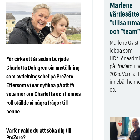
Marlene
värdesätte
”tillsamma
och ”team”
Marlene Qvist
jobba som
HR/Löneadmin
För cirka ett år sedan började
på PreZero i b
Charlotta Dahlgren sin anställning
2025. Vem är 
som avdelningschef på PreZero.
innebär henne
Eftersom vi var nyfikna på att få
oc...
veta mer om Charlotta och hennes
roll ställde vi några frågor till
henne.
Varför valde du att söka dig till
PreZero?