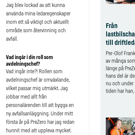
Jag blev lockad av att kunna
använda mina ledaregenskaper
inom ett så viktigt och aktuellt
Från
område som återvinning och
lastbilscha
avfall.
till driftle
Per-Olof Frank
Vad ingår i din roll som
av många som
avdelningschef?
länge på PreZe
Vad ingår inte?! Rollen som
hans del är de
avdelningschef är omväxlande,
nu och under
vilket passar mig utmärkt. Jag
tiden har han, 
jobbar med allt från
personalärenden till att bygga en
ny avfallsanläggning. Under mitt
första år på PreZero har jag redan
hunnit med att uppleva mycket.