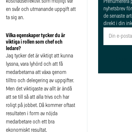
kostnadseffektivt som möjligt var
Prenumerera p
nyhetsbrev för
en svår och utmanande uppgift att
de senaste art
ta sig an.
direkt i din in
Vilka egenskaper tycker du är
viktiga i rollen som chef och
ledare?
Jag tycker det är viktigt att kunna
Registr
lyssna, vara lyhörd och att få
medarbetarna att växa genom
tilltro och delegering av uppgifter.
Men det viktigaste av allt är ändå
att se till så att alla trivs och har
roligt på jobbet. Då kommer oftast
resultaten i form av nöjda
medarbetare och ett bra
ekonomiskt resultat.