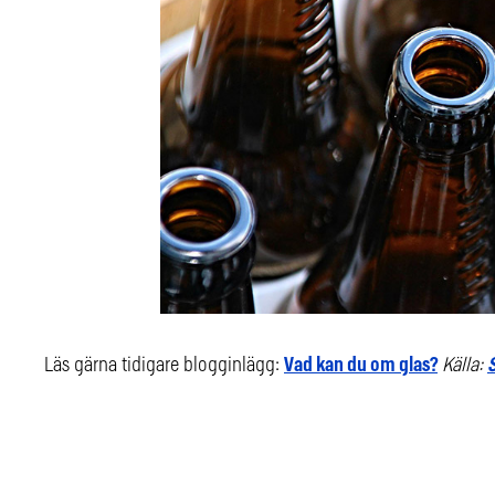
Läs gärna tidigare blogginlägg:
Vad kan du om glas?
Källa: