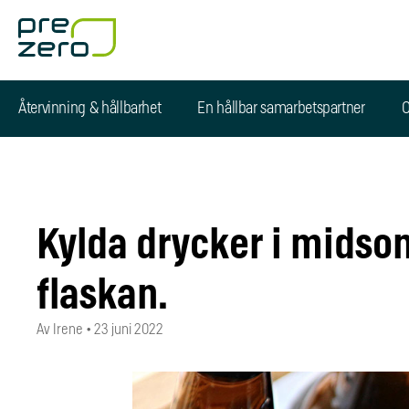
Återvinning & hållbarhet
En hållbar samarbetspartner
O
Kylda drycker i midsom
flaskan.
Av Irene
•
23 juni 2022