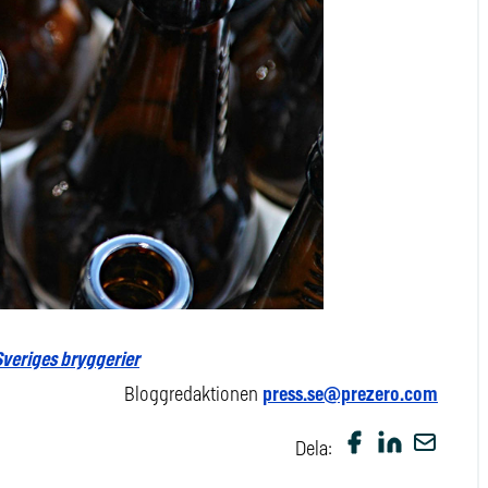
Sveriges bryggerier
Bloggredaktionen
press.se@prezero.com
Dela: