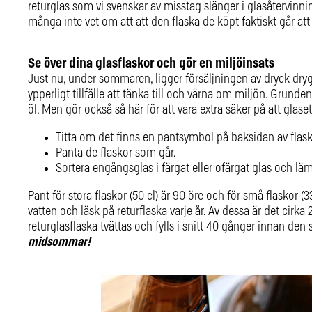
returglas som vi svenskar av misstag slänger i glasåtervinn
många inte vet om att att den flaska de köpt faktiskt går att
Se över dina glasflaskor och gör en miljöinsats
Just nu, under sommaren, ligger försäljningen av dryck drygt 
ypperligt tillfälle att tänka till och värna om miljön. Grunden ä
öl. Men gör också så här för att vara extra säker på att glase
Titta om det finns en pantsymbol på baksidan av fla
Panta de flaskor som går.
Sortera engångsglas i färgat eller ofärgat glas och läm
Pant för stora flaskor (50 cl) är 90 öre och för små flaskor (33 
vatten och läsk på returflaska varje år. Av dessa är det cirka
returglasflaska tvättas och fylls i snitt 40 gånger innan den sk
midsommar!