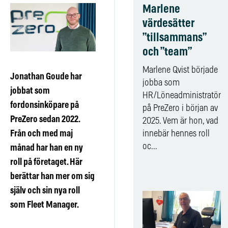
Marlene
värdesätter
”tillsammans”
och ”team”
Marlene Qvist började
Jonathan Goude har
jobba som
jobbat som
HR/Löneadministratör
fordonsinköpare på
på PreZero i början av
PreZero sedan 2022.
2025. Vem är hon, vad
Från och med maj
innebär hennes roll
oc...
månad har han en ny
roll på företaget. Här
berättar han mer om sig
själv och sin nya roll
som Fleet Manager.