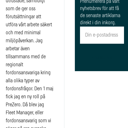
utrustade, samtidigt
Prenumerera på vårt
nyhetsbrev för att få
som de ger oss
de senaste artiklarna
förutsättningar att
direkt i din inkorg.
utföra vårt arbete säkert
och med minimal
miljöpåverkan. Jag
arbetar även
tillsammans med de
Registrera
regionalt
fordonsansvariga kring
alla olika typer av
fordonsfrågor. Den 1 maj
fick jag en ny roll på
PreZero. Då blev jag
Fleet Manager, eller
fordonsansvarig som vi