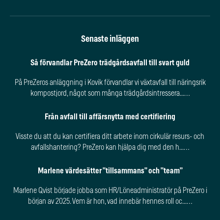
Senaste inläggen
Så förvandlar PreZero trädgårdsavfall till svart guld
På PreZeros anläggning i Kovik förvandlar vi växtavfall till näringsrik
kompostjord, något som många trädgårdsintressera...…
Från avfall till affärsnytta med certifiering
Visste du att du kan certifiera ditt arbete inom cirkulär resurs- och
avfallshantering? PreZero kan hjälpa dig med den h...…
Marlene värdesätter ”tillsammans” och ”team”
Marlene Qvist började jobba som HR/Löneadministratör på PreZero i
början av 2025. Vem är hon, vad innebär hennes roll oc...…