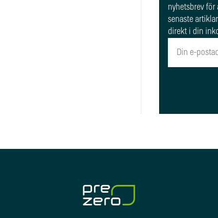
nyhetsbrev för 
senaste artikla
direkt i din ink
Registre