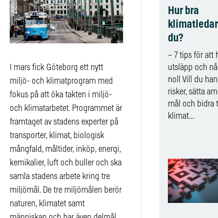
Hur bra
klimatledar
du?
– 7 tips för att
I mars fick Göteborg ett nytt
utsläpp och nå
noll Vill du han
miljö- och klimatprogram med
risker, sätta am
fokus på att öka takten i miljö-
mål och bidra t
och klimatarbetet. Programmet är
klimat...
framtaget av stadens experter på
transporter, klimat, biologisk
mångfald, måltider, inköp, energi,
kemikalier, luft och buller och ska
samla stadens arbete kring tre
miljömål. De tre miljömålen berör
naturen, klimatet samt
människan och har även delmål