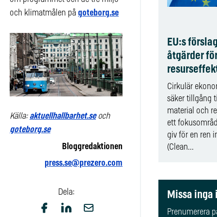
och klimatmålen på
goteborg.se
EU:s försla
åtgärder fö
resurseffekt
Cirkulär ekon
säker tillgång ti
material och re
Källa:
aktuellhallbarhet.se
och
ett fokusområd
goteborg.se
giv för en ren i
Bloggredaktionen
(Clean...
press.se@prezero.com
Dela:
Missa inga 
Prenumerera på