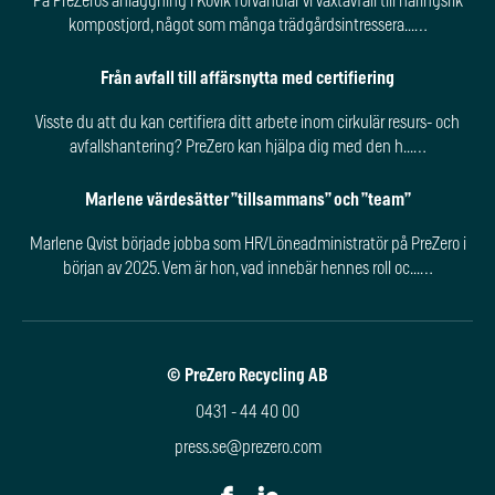
På PreZeros anläggning i Kovik förvandlar vi växtavfall till näringsrik
kompostjord, något som många trädgårdsintressera...…
Från avfall till affärsnytta med certifiering
Visste du att du kan certifiera ditt arbete inom cirkulär resurs- och
avfallshantering? PreZero kan hjälpa dig med den h...…
Marlene värdesätter ”tillsammans” och ”team”
Marlene Qvist började jobba som HR/Löneadministratör på PreZero i
början av 2025. Vem är hon, vad innebär hennes roll oc...…
© PreZero Recycling AB
0431 - 44 40 00
press.se@prezero.com