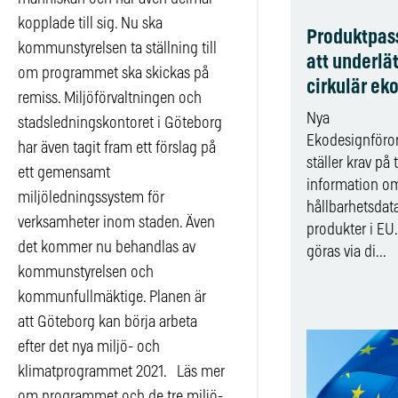
kopplade till sig. Nu ska
Produktpass
kommunstyrelsen ta ställning till
att underlä
om programmet ska skickas på
cirkulär ek
remiss. Miljöförvaltningen och
Nya
stadsledningskontoret i Göteborg
Ekodesignföro
har även tagit fram ett förslag på
ställer krav på 
ett gemensamt
information o
miljöledningssystem för
hållbarhetsdata
verksamheter inom staden. Även
produkter i EU.
det kommer nu behandlas av
göras via di...
kommunstyrelsen och
kommunfullmäktige. Planen är
att Göteborg kan börja arbeta
efter det nya miljö- och
klimatprogrammet 2021. Läs mer
om programmet och de tre miljö-