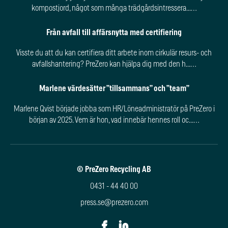
kompostjord, något som många trädgårdsintressera...…
Från avfall till affärsnytta med certifiering
Visste du att du kan certifiera ditt arbete inom cirkulär resurs- och
avfallshantering? PreZero kan hjälpa dig med den h...…
Marlene värdesätter ”tillsammans” och ”team”
Marlene Qvist började jobba som HR/Löneadministratör på PreZero i
början av 2025. Vem är hon, vad innebär hennes roll oc...…
© PreZero Recycling AB
0431 - 44 40 00
press.se@prezero.com