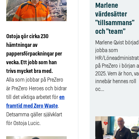
Marlene
värdesätter
”tillsammans”
och ”team”
Ostoja gör cirka 230
Marlene Qvist börjad
hämtningar av
jobba som
pappersförpackningar per
HR/Löneadministrat
vecka. Ett jobb som han
på PreZero i början 
trivs mycket bra med.
2025. Vem är hon, v
Alla som jobbar på PreZero
innebär hennes roll
är PreZero Heroes och bidrar
oc...
till det viktiga arbetet för
en
framtid med Zero Waste
.
Detsamma gäller självklart
för Ostoja Lucic.