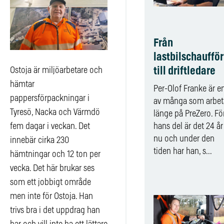
Från
lastbilschaufför
till driftledare
Ostoja är miljöarbetare och
hämtar
Per-Olof Franke är e
pappersförpackningar i
av många som arbet
Tyresö, Nacka och Värmdö
länge på PreZero. Fö
hans del är det 24 år
fem dagar i veckan. Det
nu och under den
innebär cirka 230
tiden har han, s...
hämtningar och 12 ton per
vecka. Det här brukar ses
som ett jobbigt område
men inte för Ostoja. Han
trivs bra i det uppdrag han