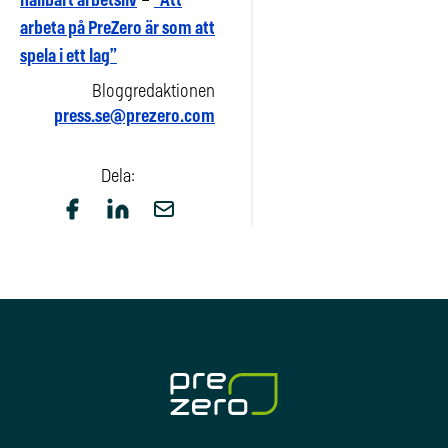
hållbart arbetsliv
–
”Att
arbeta på PreZero är som att
spela i ett lag”
Bloggredaktionen
press.se@prezero.com
Dela: