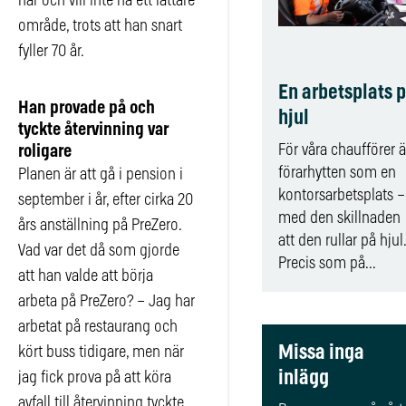
har och vill inte ha ett lättare
område, trots att han snart
fyller 70 år.
En arbetsplats 
Han provade på och
hjul
tyckte återvinning var
För våra chaufförer ä
roligare
förarhytten som en
Planen är att gå i pension i
kontorsarbetsplats –
september i år, efter cirka 20
med den skillnaden
års anställning på PreZero.
att den rullar på hjul.
Vad var det då som gjorde
Precis som på...
att han valde att börja
arbeta på PreZero? – Jag har
arbetat på restaurang och
Missa inga
kört buss tidigare, men när
inlägg
jag fick prova på att köra
avfall till återvinning tyckte