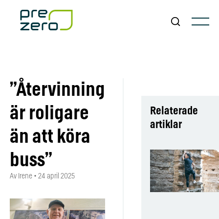
”Återvinning
är roligare
Relaterade
artiklar
än att köra
buss”
Av Irene
•
24 april 2025