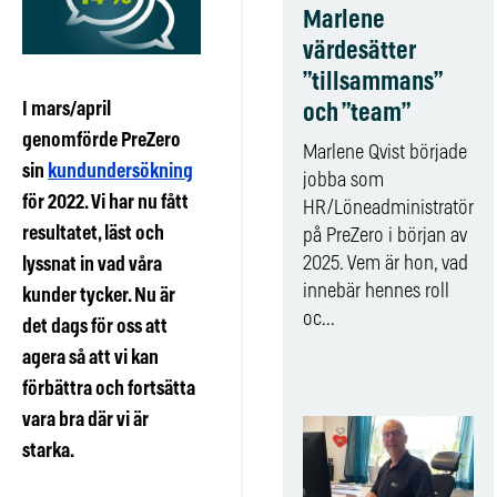
Marlene
värdesätter
”tillsammans”
I mars/april
och ”team”
genomförde PreZero
Marlene Qvist började
sin
kundundersökning
jobba som
för 2022. Vi har nu fått
HR/Löneadministratör
resultatet, läst och
på PreZero i början av
2025. Vem är hon, vad
lyssnat in vad våra
innebär hennes roll
kunder tycker. Nu är
oc...
det dags för oss att
agera så att vi kan
förbättra och fortsätta
vara bra där vi är
starka.