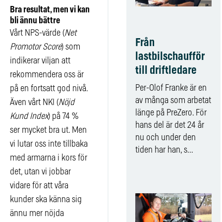
Bra resultat, men vi kan
bli ännu bättre
Vårt NPS-värde (
Net
Från
Promotor Score
) som
lastbilschaufför
indikerar viljan att
till driftledare
rekommendera oss är
Per-Olof Franke är en
på en fortsatt god nivå.
av många som arbetat
Även vårt NKI (
Nöjd
länge på PreZero. För
Kund Index
) på 74 %
hans del är det 24 år
ser mycket bra ut. Men
nu och under den
vi lutar oss inte tillbaka
tiden har han, s...
med armarna i kors för
det, utan vi jobbar
vidare för att våra
kunder ska känna sig
ännu mer nöjda