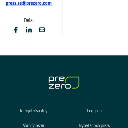
press.se@prezero.com
Dela:
Integritetspolicy
Logga in
Våra tjänster
Nyheter och press