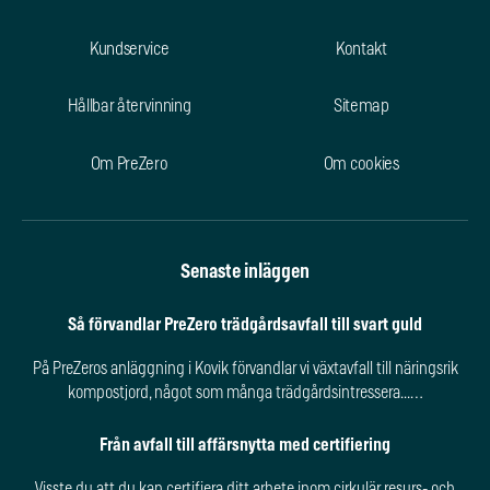
Kundservice
Kontakt
Hållbar återvinning
Sitemap
Om PreZero
Om cookies
Senaste inläggen
Så förvandlar PreZero trädgårdsavfall till svart guld
På PreZeros anläggning i Kovik förvandlar vi växtavfall till näringsrik
kompostjord, något som många trädgårdsintressera...…
Från avfall till affärsnytta med certifiering
Visste du att du kan certifiera ditt arbete inom cirkulär resurs- och