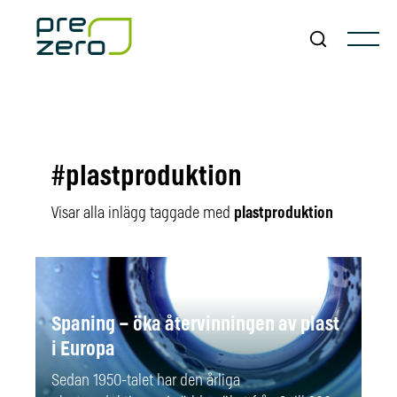
#plastproduktion
Visar alla inlägg taggade med
plastproduktion
Spaning – öka återvinningen av plast
i Europa
Sedan 1950-talet har den årliga