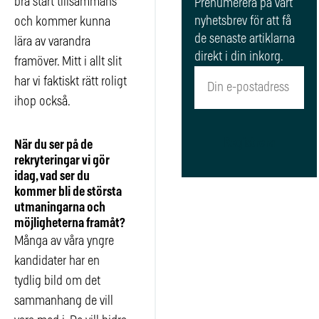
bra start tillsammans
Prenumerera på vårt
nyhetsbrev för att få
och kommer kunna
de senaste artiklarna
lära av varandra
direkt i din inkorg.
framöver. Mitt i allt slit
har vi faktiskt rätt roligt
ihop också.
Registrera
När du ser på de
rekryteringar vi gör
idag, vad ser du
kommer bli de största
utmaningarna och
möjligheterna framåt?
Många av våra yngre
kandidater har en
tydlig bild om det
sammanhang de vill