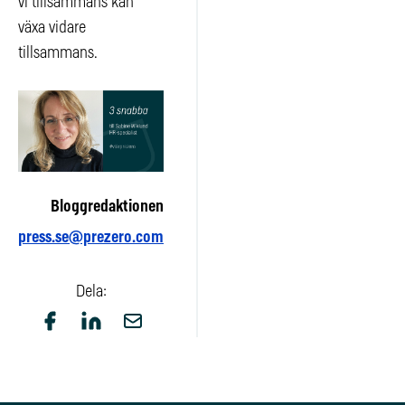
vi tillsammans kan
växa vidare
tillsammans.
Bloggredaktionen
press.se@prezero.com
Dela: