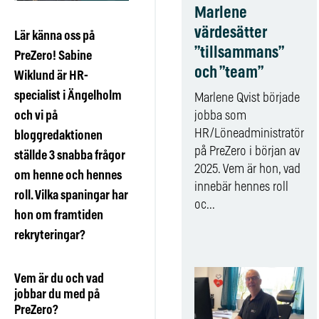
Marlene
värdesätter
Lär känna oss på
”tillsammans”
PreZero! Sabine
och ”team”
Wiklund är HR-
specialist i Ängelholm
Marlene Qvist började
och vi på
jobba som
HR/Löneadministratör
bloggredaktionen
på PreZero i början av
ställde 3 snabba frågor
2025. Vem är hon, vad
om henne och hennes
innebär hennes roll
roll. Vilka spaningar har
oc...
hon om framtiden
rekryteringar?
Vem är du och vad
jobbar du med på
PreZero?