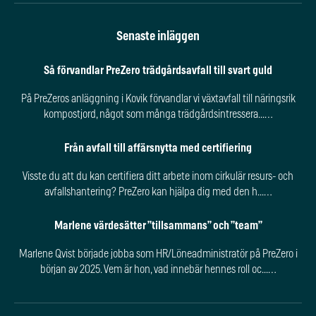
Senaste inläggen
Så förvandlar PreZero trädgårdsavfall till svart guld
På PreZeros anläggning i Kovik förvandlar vi växtavfall till näringsrik
kompostjord, något som många trädgårdsintressera...…
Från avfall till affärsnytta med certifiering
Visste du att du kan certifiera ditt arbete inom cirkulär resurs- och
avfallshantering? PreZero kan hjälpa dig med den h...…
Marlene värdesätter ”tillsammans” och ”team”
Marlene Qvist började jobba som HR/Löneadministratör på PreZero i
början av 2025. Vem är hon, vad innebär hennes roll oc...…