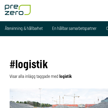
Återvinning & hållbarhet
En hållbar samarbetspartner
O
#logistik
Visar alla inlägg taggade med
logistik