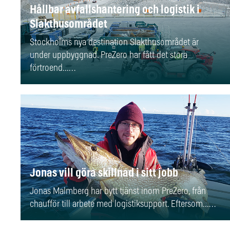
Hållbar avfallshantering och logistik i
Slakthusområdet
Stockholms nya destination Slakthusområdet är
under uppbyggnad. PreZero har fått det stora
förtroend...…
Jonas vill göra skillnad i sitt jobb
Jonas Malmberg har bytt tjänst inom PreZero, från
chaufför till arbete med logistiksupport. Eftersom...…