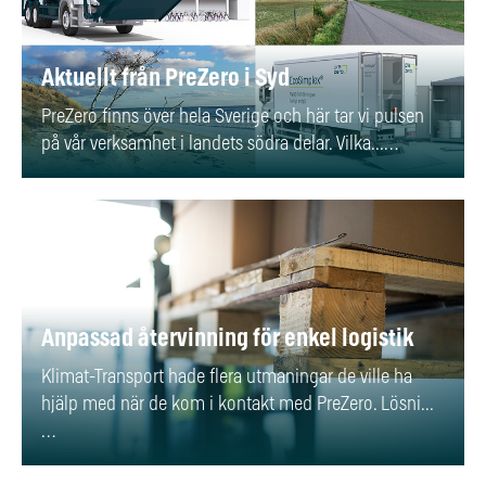
Aktuellt från PreZero i Syd
PreZero finns över hela Sverige och här tar vi pulsen
på vår verksamhet i landets södra delar. Vilka...…
Anpassad återvinning för enkel logistik
Klimat-Transport hade flera utmaningar de ville ha
hjälp med när de kom i kontakt med PreZero. Lösni...
…