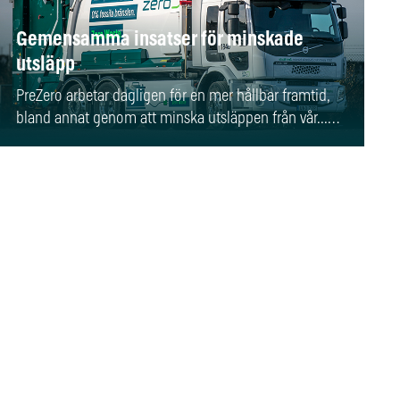
Gemensamma insatser för minskade
utsläpp
PreZero arbetar dagligen för en mer hållbar framtid,
bland annat genom att minska utsläppen från vår...…