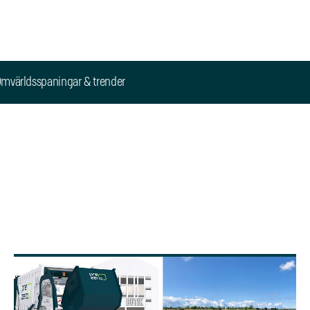
mvärldsspaningar & trender